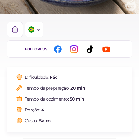
IT
FOLLOW US
EN
DE
Dificuldade:
Fácil
ES
Tempo de preparação:
20 min
FR
Tempo de cozimento:
50 min
NL
Porção:
4
Custo:
Baixo