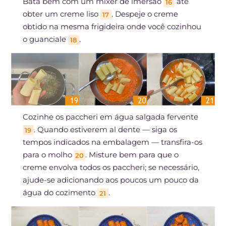
Bata bem com um mixer de imersão
até
16
obter um creme liso
. Despeje o creme
17
obtido na mesma frigideira onde você cozinhou
o guanciale
.
18
Cozinhe os paccheri em água salgada fervente
. Quando estiverem al dente — siga os
19
tempos indicados na embalagem — transfira-os
para o molho
. Misture bem para que o
20
creme envolva todos os paccheri; se necessário,
ajude-se adicionando aos poucos um pouco da
água do cozimento
.
21