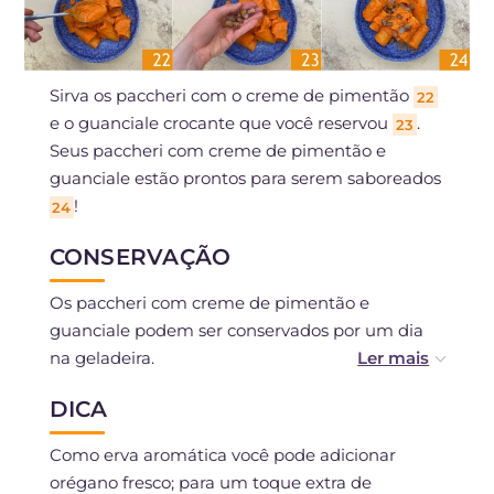
Sirva os paccheri com o creme de pimentão
22
e o guanciale crocante que você reservou
.
23
Seus paccheri com creme de pimentão e
guanciale estão prontos para serem saboreados
!
24
CONSERVAÇÃO
Os paccheri com creme de pimentão e
guanciale podem ser conservados por um dia
na geladeira.
DICA
Você pode preparar o molho de pimentões com
antecedência e guardá-lo na geladeira por dois
Como erva aromática você pode adicionar
dias.
orégano fresco; para um toque extra de