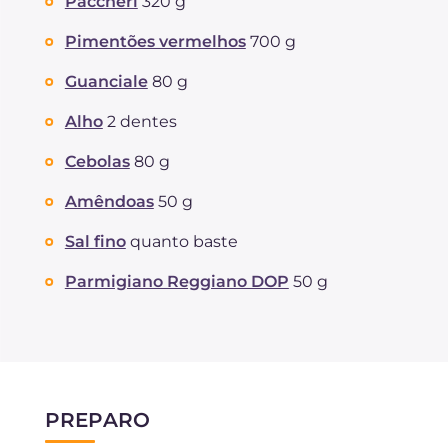
Paccheri
320 g
Pimentões vermelhos
700 g
Guanciale
80 g
Alho
2 dentes
Cebolas
80 g
Amêndoas
50 g
Sal fino
quanto baste
Parmigiano Reggiano DOP
50 g
PREPARO