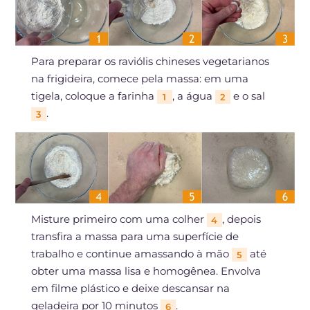
Para preparar os raviólis chineses vegetarianos
na frigideira, comece pela massa: em uma
tigela, coloque a farinha
, a água
e o sal
1
2
.
3
Misture primeiro com uma colher
, depois
4
transfira a massa para uma superfície de
trabalho e continue amassando à mão
até
5
obter uma massa lisa e homogênea. Envolva
em filme plástico e deixe descansar na
geladeira por 10 minutos
.
6