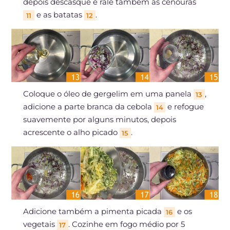
depois descasque e rale também as cenouras
e as batatas
.
11
12
Coloque o óleo de gergelim em uma panela
,
13
adicione a parte branca da cebola
e refogue
14
suavemente por alguns minutos, depois
acrescente o alho picado
.
15
Adicione também a pimenta picada
e os
16
vegetais
. Cozinhe em fogo médio por 5
17