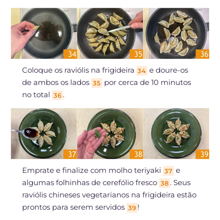
Coloque os raviólis na frigideira
e doure-os
34
de ambos os lados
por cerca de 10 minutos
35
no total
.
36
Emprate e finalize com molho teriyaki
e
37
algumas folhinhas de cerefólio fresco
. Seus
38
raviólis chineses vegetarianos na frigideira estão
prontos para serem servidos
!
39