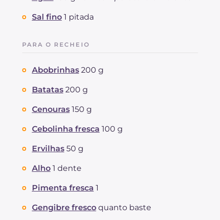
Sal fino
1 pitada
PARA O RECHEIO
Abobrinhas
200 g
Batatas
200 g
Cenouras
150 g
Cebolinha fresca
100 g
Ervilhas
50 g
Alho
1 dente
Pimenta fresca
1
Gengibre fresco
quanto baste