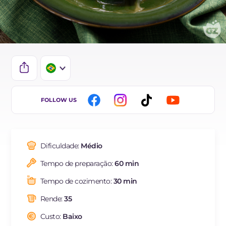
IT
FOLLOW US
EN
DE
Dificuldade:
Médio
FR
Tempo de preparação:
60 min
ES
Tempo de cozimento:
30 min
NL
Rende:
35
Custo:
Baixo