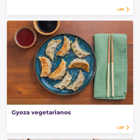
LER
Gyoza vegetarianos
LER