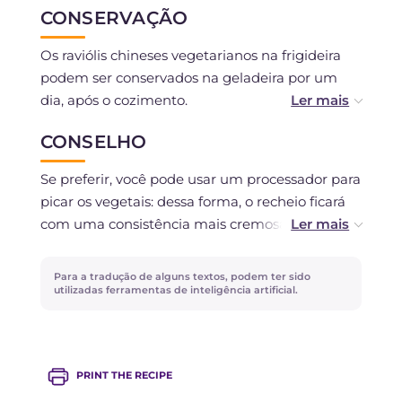
CONSERVAÇÃO
Os raviólis chineses vegetarianos na frigideira
podem ser conservados na geladeira por um
dia, após o cozimento.
CONSELHO
Você pode congelá-los crus e cozinhá-los
diretamente congelados, aumentando o tempo
Se preferir, você pode usar um processador para
de cocção.
picar os vegetais: dessa forma, o recheio ficará
com uma consistência mais cremosa.
Como alternativa ao cerefólio, você pode usar
Para a tradução de alguns textos, podem ter sido
salsa, ou omiti-lo.
utilizadas ferramentas de inteligência artificial.
Os raviólis chineses vegetarianos também
podem ser cozidos no vapor: nesse caso, forre
PRINT THE RECIPE
uma panela a vapor com um pedaço de papel