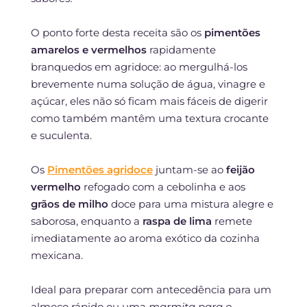
O ponto forte desta receita são os
pimentões
amarelos e vermelhos
rapidamente
branquedos em agridoce: ao mergulhá-los
brevemente numa solução de água, vinagre e
açúcar, eles não só ficam mais fáceis de digerir
como também mantêm uma textura crocante
e suculenta.
Os
Pimentões agridoce
juntam-se ao
feijão
vermelho
refogado com a cebolinha e aos
grãos de milho
doce para uma mistura alegre e
saborosa, enquanto a
raspa de lima
remete
imediatamente ao aroma exótico da cozinha
mexicana.
Ideal para preparar com antecedência para um
almoço rápido ou uma
marmita para o