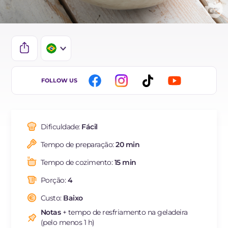
IT
FOLLOW US
EN
DE
Dificuldade:
Fácil
ES
Tempo de preparação:
20 min
FR
Tempo de cozimento:
15 min
NL
Porção:
4
Custo:
Baixo
Notas
+ tempo de resfriamento na geladeira
(pelo menos 1 h)