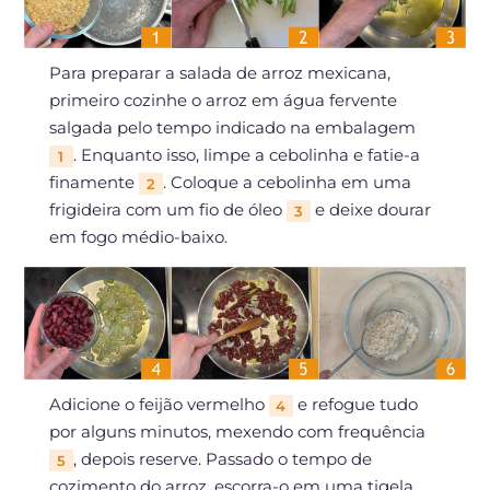
Para preparar a salada de arroz mexicana,
primeiro cozinhe o arroz em água fervente
salgada pelo tempo indicado na embalagem
. Enquanto isso, limpe a cebolinha e fatie-a
1
finamente
. Coloque a cebolinha em uma
2
frigideira com um fio de óleo
e deixe dourar
3
em fogo médio-baixo.
Adicione o feijão vermelho
e refogue tudo
4
por alguns minutos, mexendo com frequência
, depois reserve. Passado o tempo de
5
cozimento do arroz, escorra-o em uma tigela