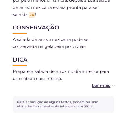
por pelo menos uma hora; depois a sua salada
de arroz mexicana estará pronta para ser
servida
!
24
CONSERVAÇÃO
A salada de arroz mexicana pode ser
conservada na geladeira por 3 dias.
DICA
Prepare a salada de arroz no dia anterior para
um sabor mais intenso.
Substitua a cebolinha por coentro fresco para
acentuar ainda mais a inspiração mexicana
Para a tradução de alguns textos, podem ter sido
desta receita! Como alternativa, você pode usar
utilizadas ferramentas de inteligência artificial.
salsinha ou a parte verde da cebolinha cortada
em rodelas.