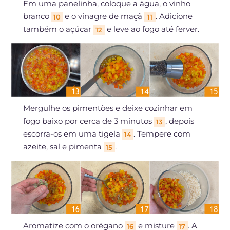
Em uma panelinha, coloque a água, o vinho
branco
e o vinagre de maçã
. Adicione
10
11
também o açúcar
e leve ao fogo até ferver.
12
Mergulhe os pimentões e deixe cozinhar em
fogo baixo por cerca de 3 minutos
, depois
13
escorra-os em uma tigela
. Tempere com
14
azeite, sal e pimenta
.
15
Aromatize com o orégano
e misture
. A
16
17