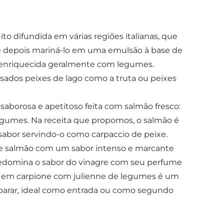
to difundida em várias regiões italianas, que
lo e depois mariná-lo em uma emulsão à base de
, enriquecida geralmente com legumes.
usados peixes de lago como a truta ou peixes
borosa e apetitoso feita com salmão fresco:
gumes. Na receita que propomos, o salmão é
 sabor servindo-o como carpaccio de peixe.
e salmão com um sabor intenso e marcante
redomina o sabor do vinagre com seu perfume
ão em carpione com julienne de legumes é um
eparar, ideal como entrada ou como segundo