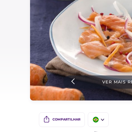
Bolos e panificacao
Molhos
Ultimas receitas
IT Website
Facebook
Instagram
VER MAIS R
TikTok
YouTube
COMPARTILHAR
IT