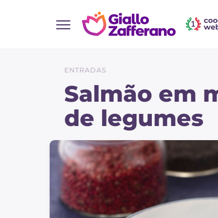
Home
Todas as receitas
ENTRADAS
Entradas
Salmão em m
Saladas
de legumes
Pratos principais
Pão
Bebidas e refrescos
Sobremesas
Acompanhamentos
Pizzas e focaccia