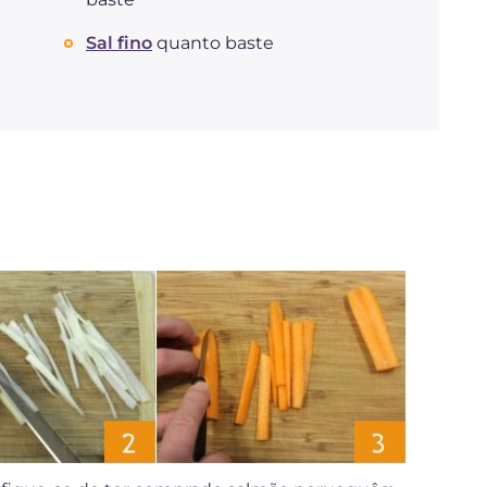
Fibra
g
0.9
Colesterol
mg
44
Sal fino
quanto baste
Sódio
mg
457