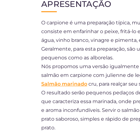
APRESENTAÇÃO
EN
O carpione é uma preparação típica, mui
DE
consiste em enfarinhar o peixe, fritá-
ES
água, vinho branco, vinagre e pimenta
FR
Geralmente, para esta preparação, são 
pequenos como as alborelas.
NL
Nós propomos uma versão igualmente sa
salmão em carpione com julienne de le
Salmão marinado
cru, para realçar seu
O resultado serão pequenos pedaços d
que caracteriza essa marinada, onde p
e aroma inconfundíveis. Servir o salm
prato saboroso, simples e rápido de pr
prato.