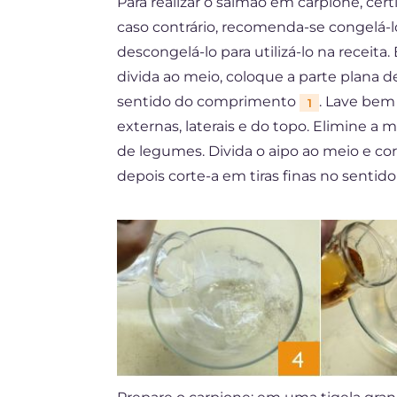
Para realizar o salmão em carpione, ce
caso contrário, recomenda-se congelá-l
descongelá-lo para utilizá-lo na receit
divida ao meio, coloque a parte plana
sentido do comprimento
. Lave bem 
1
externas, laterais e do topo. Elimine 
de legumes. Divida o aipo ao meio e co
depois corte-a em tiras finas no sent