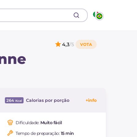
4,3
/5
enne
Calorias por porção
264
Energía
Kcal
264
Carboidratos
g
3.6
Dificuldade:
Muito fácil
dos quais açúcares
g
3.5
Tempo de preparação:
15 min
Proteína
g
23.8