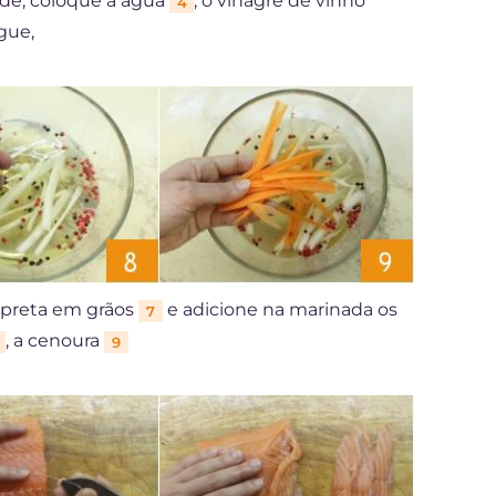
nde, coloque a água
, o vinagre de vinho
4
lgue,
 preta em grãos
e adicione na marinada os
7
, a cenoura
9