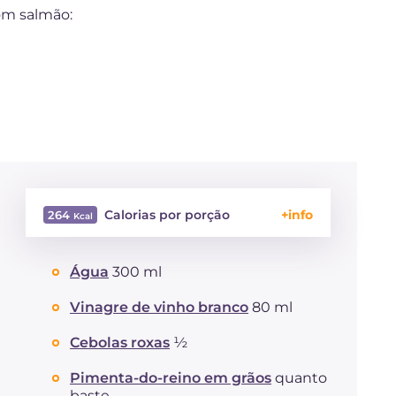
om salmão:
Calorias por porção
264
Energía
Kcal
264
Água
300 ml
Carboidratos
g
3.6
dos quais açúcares
g
3.5
Vinagre de vinho branco
80 ml
Proteína
g
23.8
Gorduras
Cebolas roxas
½
g
15.1
das quais gorduras
g
3.73
saturadas
Pimenta-do-reino em grãos
quanto
baste