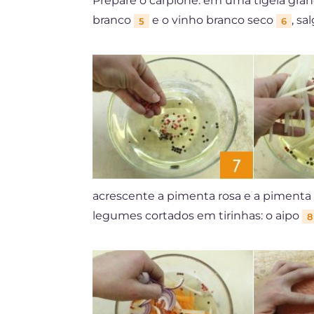
Prepare o carpione: em uma tigela gra
branco
e o vinho branco seco
, sa
5
6
acrescente a pimenta rosa e a pimenta
legumes cortados em tirinhas: o aipo
8