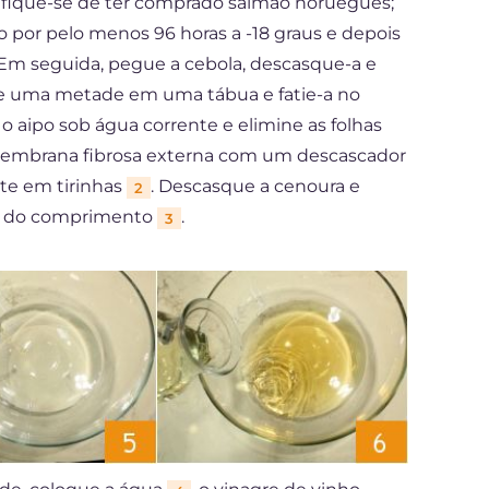
rtifique-se de ter comprado salmão norueguês;
o por pelo menos 96 horas a -18 graus e depois
a. Em seguida, pegue a cebola, descasque-a e
 de uma metade em uma tábua e fatie-a no
o aipo sob água corrente e elimine as folhas
a membrana fibrosa externa com um descascador
rte em tirinhas
. Descasque a cenoura e
2
ido do comprimento
.
3