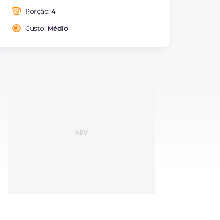
Gorduras
g
15.1
Porção:
4
das quais gorduras
g
3.73
saturadas
Custo:
Médio
Fibra
g
0.9
Colesterol
mg
44
Sódio
mg
457