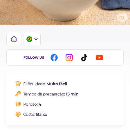
IT
FOLLOW US
EN
DE
Dificuldade:
Muito fácil
ES
Tempo de preparação:
15 min
FR
Porção:
4
NL
Custo:
Baixo