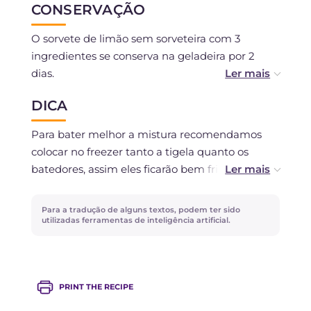
CONSERVAÇÃO
O sorvete de limão sem sorveteira com 3
ingredientes se conserva na geladeira por 2
dias.
DICA
Não pode ser congelado.
Para bater melhor a mistura recomendamos
colocar no freezer tanto a tigela quanto os
batedores, assim eles ficarão bem frios antes do
uso.
Para a tradução de alguns textos, podem ter sido
Escolha limões orgânicos de qualidade para um
utilizadas ferramentas de inteligência artificial.
sabor e aroma irresistíveis.
Para os dias mais quentes, experimente
PRINT THE RECIPE
também a receita do
Sorvete de limão sem
sorveteira
e da
Granita de limão sem