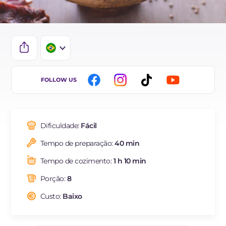
IT
FOLLOW US
EN
DE
Dificuldade:
Fácil
ES
Tempo de preparação:
40 min
FR
Tempo de cozimento:
1 h 10 min
NL
Porção:
8
Custo:
Baixo