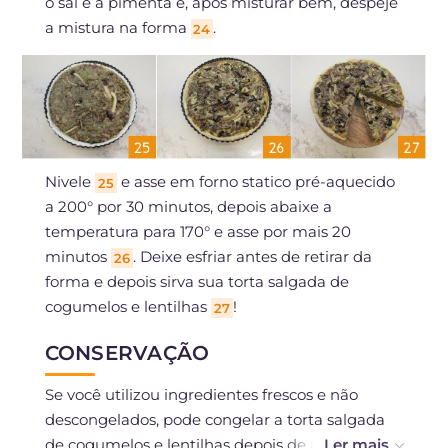
o sal e a pimenta e, após misturar bem, despeje
a mistura na forma
.
24
Nivele
e asse em forno statico pré-aquecido
25
a 200° por 30 minutos, depois abaixe a
temperatura para 170° e asse por mais 20
minutos
. Deixe esfriar antes de retirar da
26
forma e depois sirva sua torta salgada de
cogumelos e lentilhas
!
27
CONSERVAÇÃO
Se você utilizou ingredientes frescos e não
descongelados, pode congelar a torta salgada
de cogumelos e lentilhas depois de assada.