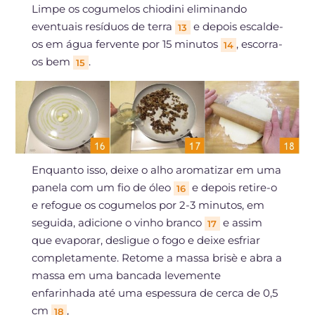
Limpe os cogumelos chiodini eliminando
eventuais resíduos de terra
e depois escalde-
13
os em água fervente por 15 minutos
, escorra-
14
os bem
.
15
Enquanto isso, deixe o alho aromatizar em uma
panela com um fio de óleo
e depois retire-o
16
e refogue os cogumelos por 2-3 minutos, em
seguida, adicione o vinho branco
e assim
17
que evaporar, desligue o fogo e deixe esfriar
completamente. Retome a massa brisè e abra a
massa em uma bancada levemente
enfarinhada até uma espessura de cerca de 0,5
cm
,
18