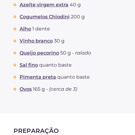
Azeite virgem extra
40 g
Cogumelos Chiodini
200 g
Alho
1 dente
Vinho branco
30 g
Queijo pecorino
50 g -
ralado
Sal fino
quanto baste
Pimenta preta
quanto baste
Ovos
165 g -
(cerca de 3)
PREPARAÇÃO