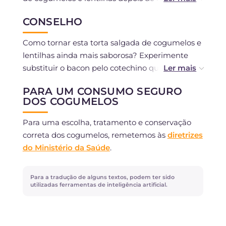
Uma vez pronta, pode também conservá-la na
CONSELHO
geladeira por 2-3 dias, cobrindo
cuidadosamente com filme plástico.
Como tornar esta torta salgada de cogumelos e
lentilhas ainda mais saborosa? Experimente
substituir o bacon pelo cotechino que sobrou
das festas. Ou adicione alguns porcini secos aos
PARA UM CONSUMO SEGURO
chiodini!
DOS COGUMELOS
Para uma escolha, tratamento e conservação
correta dos cogumelos, remetemos às
diretrizes
do Ministério da Saúde
.
Para a tradução de alguns textos, podem ter sido
utilizadas ferramentas de inteligência artificial.