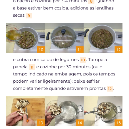
o bacon e cozinhe por 3-4 minutos
. Quando
8
a base estiver bem cozida, adicione as lentilhas
secas
9
e cubra com caldo de legumes
. Tampe a
10
panela
e cozinhe por 30 minutos (ou o
11
tempo indicado na embalagem, pois os tempos
podem variar ligeiramente); deixe esfriar
completamente quando estiverem prontas
.
12