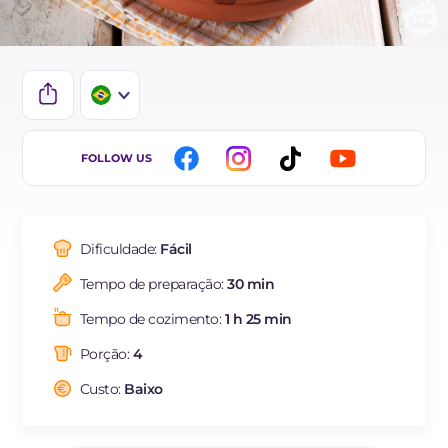
IT
FOLLOW US
EN
ES
Dificuldade:
Fácil
FR
Tempo de preparação:
30 min
DE
Tempo de cozimento:
1 h 25 min
NL
Porção:
4
Custo:
Baixo