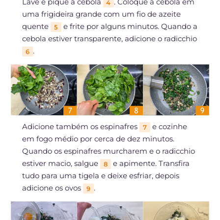
Lave e pique a cebola
. Coloque a cebola em
4
uma frigideira grande com um fio de azeite
quente
e frite por alguns minutos. Quando a
5
cebola estiver transparente, adicione o radicchio
.
6
Adicione também os espinafres
e cozinhe
7
em fogo médio por cerca de dez minutos.
Quando os espinafres murcharem e o radicchio
estiver macio, salgue
e apimente. Transfira
8
tudo para uma tigela e deixe esfriar, depois
adicione os ovos
.
9