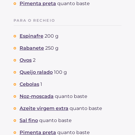
Pimenta preta
quanto baste
PARA O RECHEIO
Espinafre
200 g
Rabanete
250 g
Ovos
2
Queijo ralado
100 g
Cebolas
1
Noz-moscada
quanto baste
Azeite virgem extra
quanto baste
Sal fino
quanto baste
Pimenta preta
quanto baste