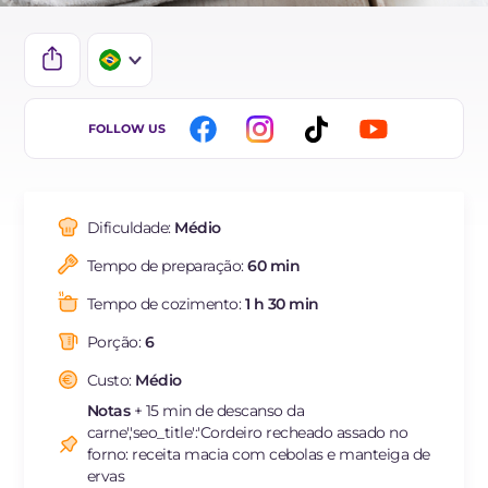
IT
FOLLOW US
EN
DE
Dificuldade:
Médio
ES
Tempo de preparação:
60 min
FR
Tempo de cozimento:
1 h 30 min
NL
Porção:
6
Custo:
Médio
Notas
+ 15 min de descanso da
carne','seo_title':'Cordeiro recheado assado no
forno: receita macia com cebolas e manteiga de
ervas