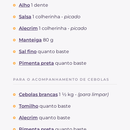
Alho
1 dente
Salsa
1 colherinha -
picado
Alecrim
1 colherinha -
picado
Manteiga
80 g
Sal fino
quanto baste
Pimenta preta
quanto baste
PARA O ACOMPANHAMENTO DE CEBOLAS
Cebolas brancas
1 ½ kg -
(para limpar)
Tomilho
quanto baste
Alecrim
quanto baste
Pimenta preta
quanto baste