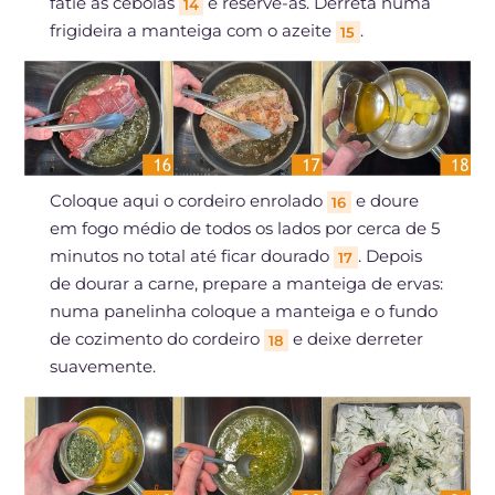
fatie as cebolas
e reserve-as. Derreta numa
14
frigideira a manteiga com o azeite
.
15
Coloque aqui o cordeiro enrolado
e doure
16
em fogo médio de todos os lados por cerca de 5
minutos no total até ficar dourado
. Depois
17
de dourar a carne, prepare a manteiga de ervas:
numa panelinha coloque a manteiga e o fundo
de cozimento do cordeiro
e deixe derreter
18
suavemente.