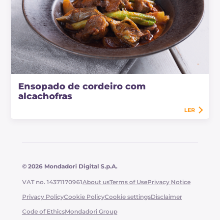
Ensopado de cordeiro com
alcachofras
LER
© 2026 Mondadori Digital S.p.A.
VAT no. 14371170961
About us
Terms of Use
Privacy Notice
Privacy Policy
Cookie Policy
Cookie settings
Disclaimer
Code of Ethics
Mondadori Group