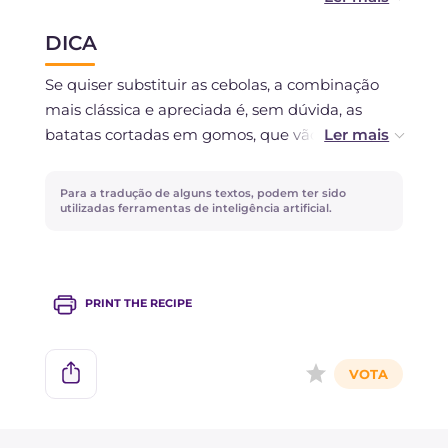
Você pode congelá-lo depois do cozimento, se
DICA
tiver usado ingredientes frescos.
Se quiser substituir as cebolas, a combinação
mais clássica e apreciada é, sem dúvida, as
batatas cortadas em gomos, que vão absorver
todo o fundo de cozimento, ficando crocantes
por fora e macias por dentro.
Para a tradução de alguns textos, podem ter sido
utilizadas ferramentas de inteligência artificial.
PRINT THE RECIPE