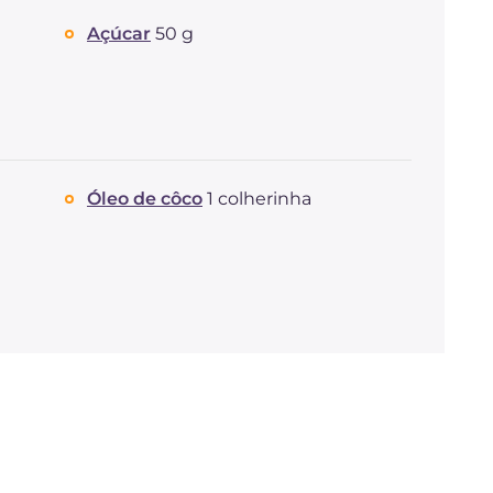
Açúcar
50 g
Óleo de côco
1 colherinha