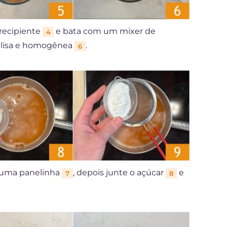
recipiente
e bata com um mixer de
4
 lisa e homogênea
.
6
 uma panelinha
, depois junte o açúcar
e
7
8