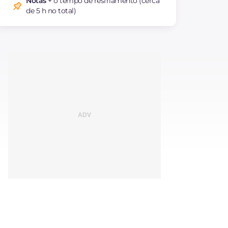
Notas
+ o tempo de resfriamento (cerca
de 5 h no total)