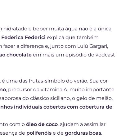
 hidratado e beber muita água não é a única
a Federica Federici
explica que também
 fazer a diferença e, junto com Lulù Gargari,
ao chocolate
em mais um episódio do vodcast
é uma das frutas-símbolo do verão. Sua cor
eno
, precursor da vitamina A, muito importante
aborosa do clássico siciliano, o gelo de melão,
nhos individuais
cobertos com cobertura de
unto com o
óleo de coco
, ajudam a assimilar
presença de
polifenóis
e de
gorduras boas
.