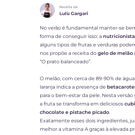
Receita de
DE
Lulù Gargari
ES
No verão é fundamental manter-se bem
FR
forma de conseguir isso: a
nutricionist
NL
alguns tipos de frutas e verduras podem
nos propõe a receita do
gelo de melão 
“O prato balanceado”.
O melão, com cerca de 89-90% de água, 
laranja indica a presença de
betacarot
para o bem-estar da pele. Nesta versão s
a fruta se transforma em deliciosos
cubi
chocolate e pistache picado
.
Exatamente esses dois ingredientes, j
melhor a vitamina A graças à elevada 