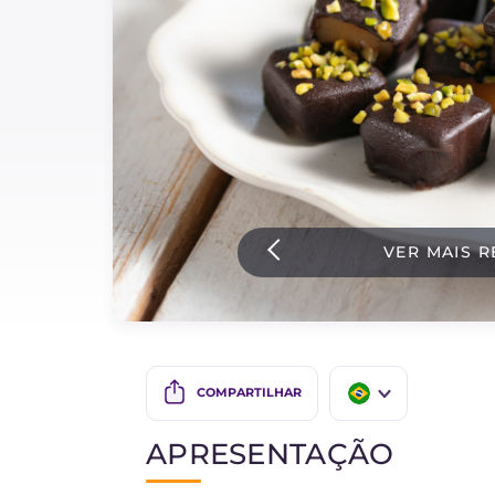
Bolos e panificacao
Molhos
Ultimas receitas
IT Website
VER MAIS R
Facebook
Instagram
TikTok
YouTube
COMPARTILHAR
IT
APRESENTAÇÃO
EN