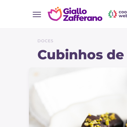
Home
Todas as receitas
DOCES
Entradas
Cubinhos de
Saladas
Pratos principais
Pão
Bebidas e refrescos
Sobremesas
Acompanhamentos
Pizzas e focaccia