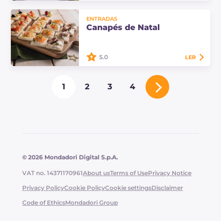
Os camarões ao conhaque com
ENTRADAS
stracciatella e pistache são um
Canapés de Natal
prato principal de peixe refinado,
perfeito para festas. Descubra aqui
as doses e…
5.0
LER
Canapés de Natal fáceis e rápidos:
1
2
3
4
muitas ideias saborosas para a
entrada da Véspera de Natal com
anchovas, atum, salmão, camarões
e ovas de…
© 2026 Mondadori Digital S.p.A.
VAT no. 14371170961
About us
Terms of Use
Privacy Notice
Privacy Policy
Cookie Policy
Cookie settings
Disclaimer
Code of Ethics
Mondadori Group