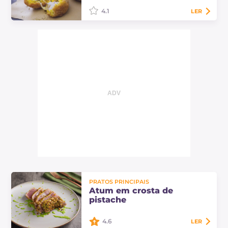
4.1
LER
Os arancini de arroz com pistache
são uma variante alternativa e
deliciosa dos clássicos arancini
sicilianos! Você descobrirá uma
maravilhosa…
PRATOS PRINCIPAIS
Atum em crosta de
pistache
4.6
LER