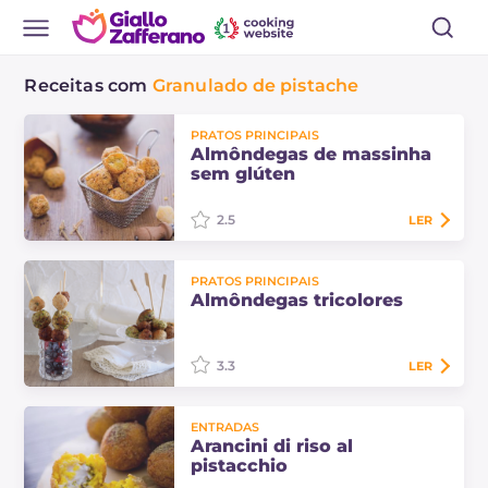
Receitas com
Granulado de pistache
PRATOS PRINCIPAIS
Almôndegas de massinha
sem glúten
2.5
LER
As almôndegas de massinha sem
PRATOS PRINCIPAIS
glúten são uma ideia perfeita para
Almôndegas tricolores
usar a massinha de uma forma
saborosa, resultando em um
aperitivo que todos…
3.3
LER
Não perca as almôndegas
ENTRADAS
tricolores. Ótimas em dias de festa
Arancini di riso al
ou quando você quer trazer algo
pistacchio
saboroso para a mesa.