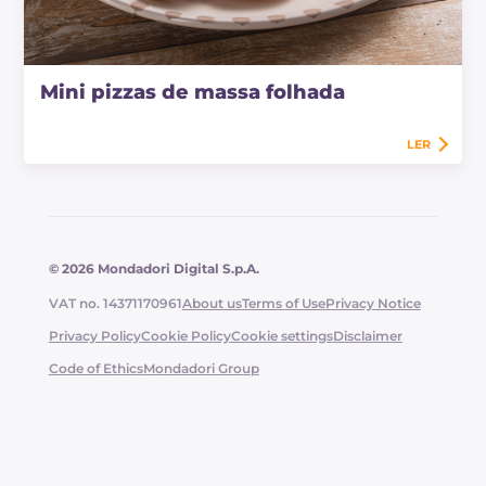
Mini pizzas de massa folhada
LER
© 2026 Mondadori Digital S.p.A.
VAT no. 14371170961
About us
Terms of Use
Privacy Notice
Privacy Policy
Cookie Policy
Cookie settings
Disclaimer
Code of Ethics
Mondadori Group