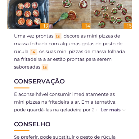
Uma vez prontas
, decore as mini pizzas de
13
massa folhada com algumas gotas de pesto de
rúcula
. As suas mini pizzas de massa folhada
14
na fritadeira a ar estão prontas para serem
saboreadas
!
15
CONSERVAÇÃO
É aconselhável consumir imediatamente as
mini pizzas na fritadeira a ar. Em alternativa,
pode guardá-las na geladeira por 2 dias e
aquecê-las no forno antes de servir.
CONSELHO
Podem ser congeladas após serem cozidas e
Se preferir, pode substituir o pesto de rúcula