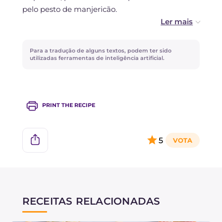
resfriadas.
pelo pesto de manjericão.
Para variar o tempero, pode se inspirar na nossa
receita de
Pizzas folhadas quadradas
!
Para a tradução de alguns textos, podem ter sido
utilizadas ferramentas de inteligência artificial.
Após cozinhar as mini pizzas pelo tempo
indicado, verifique se estão douradas por baixo,
caso contrário, prolongue o tempo de
PRINT THE RECIPE
cozimento por mais um minuto.
5
RECEITAS RELACIONADAS