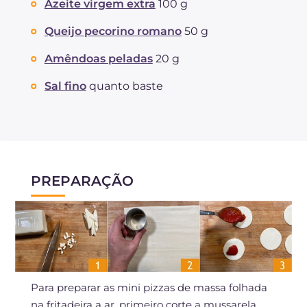
Azeite virgem extra
100 g
Queijo pecorino romano
50 g
Amêndoas peladas
20 g
Sal fino
quanto baste
PREPARAÇÃO
Para preparar as mini pizzas de massa folhada
na fritadeira a ar, primeiro corte a mussarela