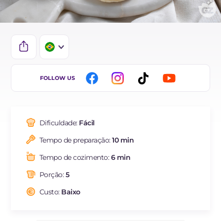
IT
FOLLOW US
EN
DE
Dificuldade:
Fácil
ES
Tempo de preparação:
10 min
FR
Tempo de cozimento:
6 min
Porção:
5
Custo:
Baixo