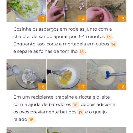
Cozinhe os aspargos em rodelas junto com a
chalota, deixando apurar por 3-4 minutos
.
13
Enquanto isso, corte a mortadela em cubos
14
e separe as folhas de tomilho
.
15
Em um recipiente, trabalhe a ricota e o leite
com a ajuda de batedores
, depois adicione
16
os ovos previamente batidos
e o queijo
17
ralado
.
18