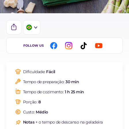
IT
FOLLOW US
EN
ES
Dificuldade:
Fácil
FR
Tempo de preparação:
30 min
DE
Tempo de cozimento:
1 h 25 min
NL
Porção:
8
Custo:
Médio
Notas
+ o tempo de descanso na geladeira