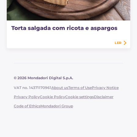
Torta salgada com ricota e aspargos
LER
© 2026 Mondadori Digital S.p.A.
VAT no. 14371170961
About us
Terms of Use
Privacy Notice
Privacy Policy
Cookie Policy
Cookie settings
Disclaimer
Code of Ethics
Mondadori Group