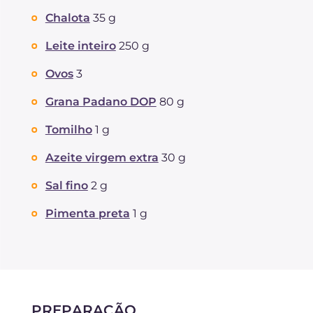
Chalota
35 g
Leite inteiro
250 g
Ovos
3
Grana Padano DOP
80 g
Tomilho
1 g
Azeite virgem extra
30 g
Sal fino
2 g
Pimenta preta
1 g
PREPARAÇÃO