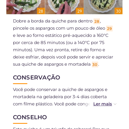
Dobre a borda da quiche para dentro
,
28
pincele os aspargos com um pouco de óleo
29
e leve ao forno estático pré-aquecido a 160°C
por cerca de 85 minutos (ou a 140°C por 75
minutos). Uma vez pronta, retire do forno e
deixe esfriar, depois você pode servir e apreciar
sua quiche de aspargos e mortadela
.
30
CONSERVAÇÃO
Você pode conservar a quiche de aspargos e
mortadela na geladeira por 3-4 dias coberta
com filme plástico. Você pode congelá-la depois
de assada, se tiver usado ingredientes frescos.
CONSELHO