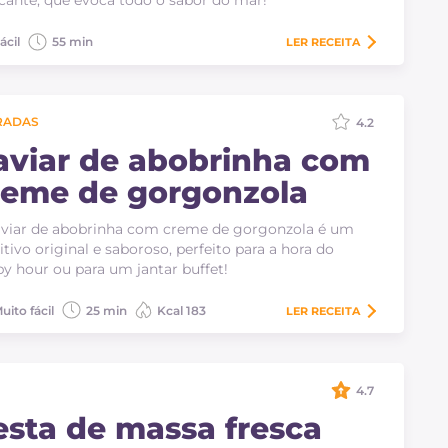
ante, que evoca todo o sabor do mar!
ácil
55 min
LER
RECEITA
RADAS
4.2
aviar de abobrinha com
reme de gorgonzola
viar de abobrinha com creme de gorgonzola é um
itivo original e saboroso, perfeito para a hora do
y hour ou para um jantar buffet!
uito fácil
25 min
Kcal 183
LER
RECEITA
4.7
esta de massa fresca