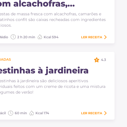
om alcachofras,
amarões e tomatinhos
estas de massa fresca com alcachofras, camarões e
onfit
tinhos confit são caixas recheadas com ingredientes
ciosos.
édio
2 h 20 min
Kcal 594
LER
RECEITA
RADAS
4.3
estinhas à jardineira
estinhas à jardineira são deliciosos aperitivos
viduais feitos com um creme de ricota e uma mistura
egumes de verão!
ácil
60 min
Kcal 174
LER
RECEITA