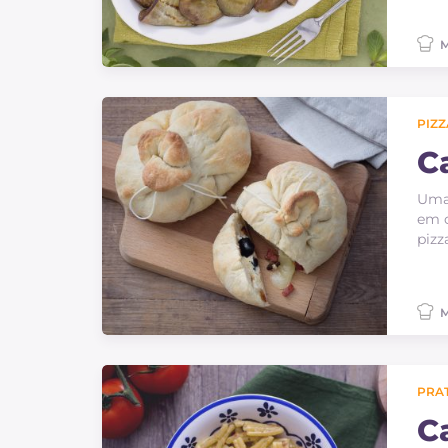
M
PIZZ
C
Uma 
em c
pizz
M
PRAT
C