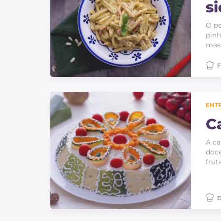
si
O pe
pinh
mass
F
ENT
C
A ca
doce
frut
D