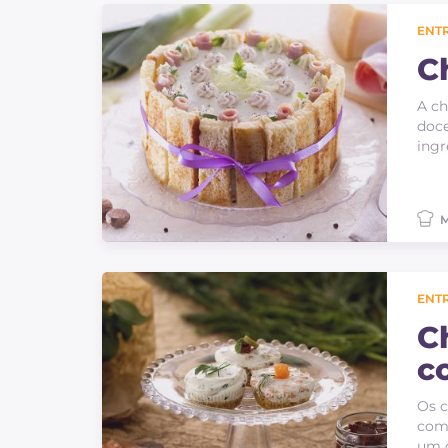
ENT
C
A ch
doce
ingr
M
ENT
C
c
Os c
com
um c