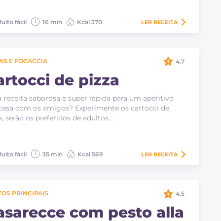
uito fácil
16 min
Kcal 370
LER
RECEITA
AS E FOCACCIA
4.7
artocci de pizza
receita saborosa e super rápida para um aperitivo
asa com os amigos? Experimente os cartocci de
a, serão os preferidos de adultos…
uito fácil
35 min
Kcal 569
LER
RECEITA
OS PRINCIPAIS
4.5
asarecce com pesto alla