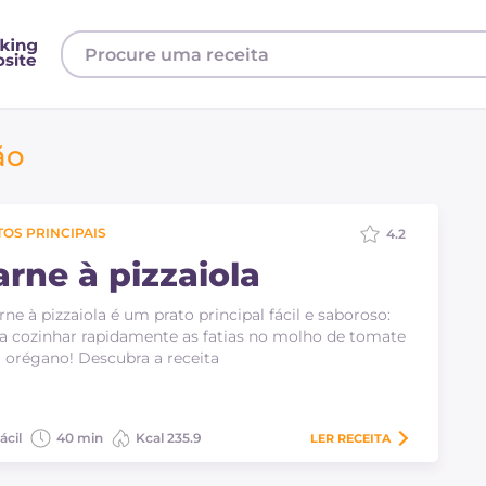
ão
OS PRINCIPAIS
4.2
arne à pizzaiola
rne à pizzaiola é um prato principal fácil e saboroso:
a cozinhar rapidamente as fatias no molho de tomate
orégano! Descubra a receita
ácil
40 min
Kcal 235.9
LER
RECEITA