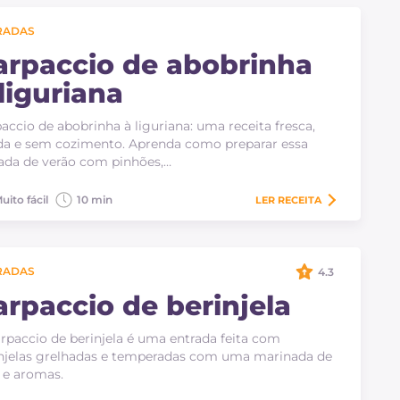
RADAS
arpaccio de abobrinha
liguriana
accio de abobrinha à liguriana: uma receita fresca,
da e sem cozimento. Aprenda como preparar essa
ada de verão com pinhões,…
uito fácil
10 min
LER
RECEITA
RADAS
4.3
arpaccio de berinjela
rpaccio de berinjela é uma entrada feita com
njelas grelhadas e temperadas com uma marinada de
 e aromas.