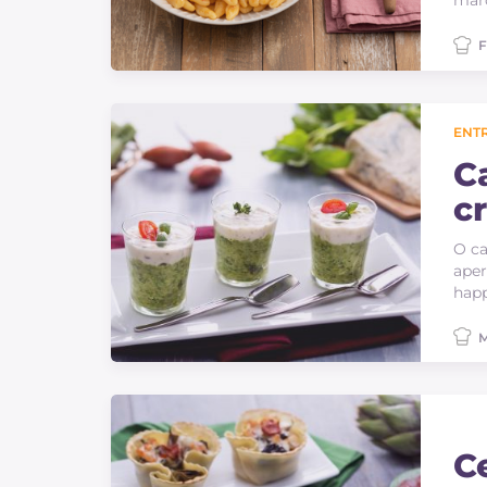
marc
F
ENT
C
c
O ca
aper
happ
M
C