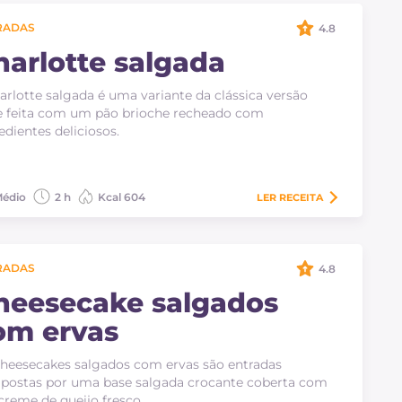
RADAS
4.8
harlotte salgada
arlotte salgada é uma variante da clássica versão
 feita com um pão brioche recheado com
edientes deliciosos.
édio
2 h
Kcal 604
LER
RECEITA
RADAS
4.8
heesecake salgados
om ervas
heesecakes salgados com ervas são entradas
postas por uma base salgada crocante coberta com
reme de queijo fresco.