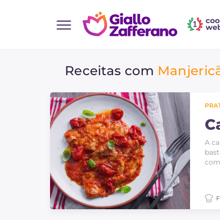
Home
Receitas com
Manjeric
Todas as receitas
Entradas
Saladas
PRAT
Pratos principais
C
Pão
A ca
bast
Bebidas e refrescos
com 
Sobremesas
Acompanhamentos
F
Pizzas e focaccia