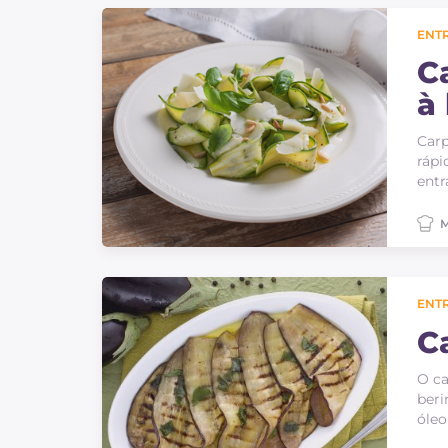
Bolos e panificacao
ENT
Molhos
C
à 
Ultimas receitas
Carp
IT Website
rápi
entr
M
Facebook
Instagram
ENT
TikTok
YouTube
C
O ca
beri
óleo