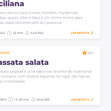
ciliana
sto alla siciliana (ricota, tomates, manjericão,
ões, queijo, alho e óleo) é um ótimo molho para
a, especialmente para as casarecce
ácil
25 min
Kcal 964
LER
RECEITA
RADAS
4.7
assata salata
ssata salgada é uma saborosa variante do tradicional
 siciliano, com muitos legumes no lugar das típicas
as cristalizadas.
ifícil
1 h 30 min
Kcal 438
LER
RECEITA