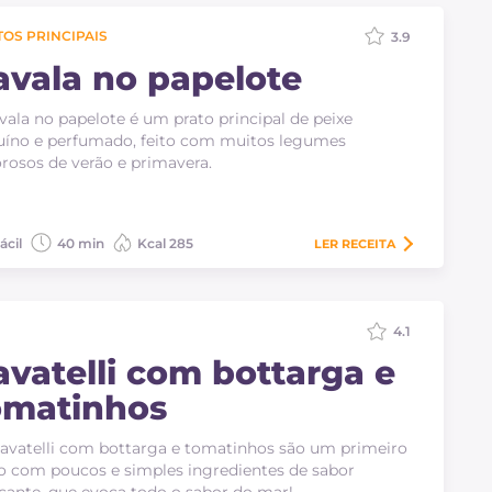
OS PRINCIPAIS
3.9
avala no papelote
vala no papelote é um prato principal de peixe
íno e perfumado, feito com muitos legumes
rosos de verão e primavera.
ácil
40 min
Kcal 285
LER
RECEITA
4.1
avatelli com bottarga e
omatinhos
avatelli com bottarga e tomatinhos são um primeiro
o com poucos e simples ingredientes de sabor