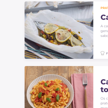
PRAT
C
A ca
genu
sabo
F
C
t
Os c
prat