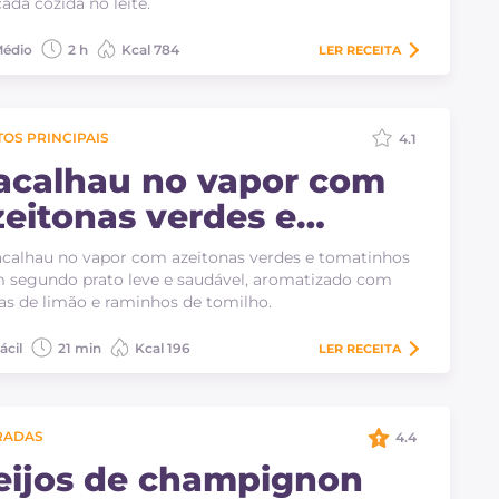
cada cozida no leite.
édio
2 h
Kcal 784
LER
RECEITA
OS PRINCIPAIS
4.1
acalhau no vapor com
zeitonas verdes e
omatinhos
calhau no vapor com azeitonas verdes e tomatinhos
 segundo prato leve e saudável, aromatizado com
as de limão e raminhos de tomilho.
ácil
21 min
Kcal 196
LER
RECEITA
RADAS
4.4
eijos de champignon