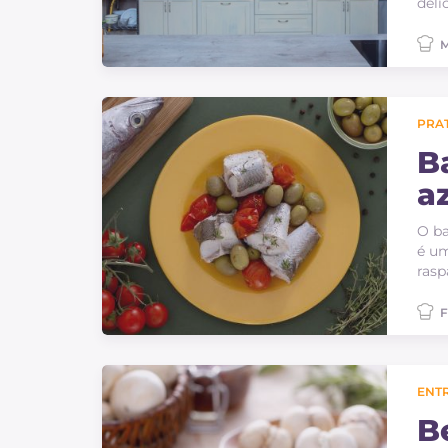
deli
M
PRAT
B
a
t
O ba
é um
rasp
F
ENT
B