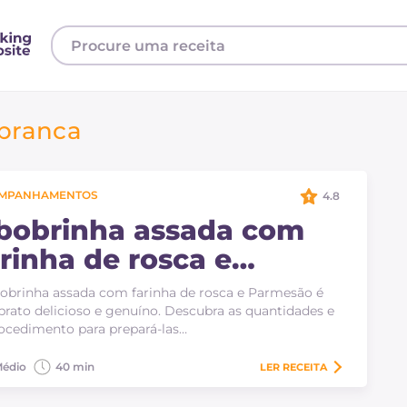
branca
MPANHAMENTOS
4.8
bobrinha assada com
arinha de rosca e
armesão
obrinha assada com farinha de rosca e Parmesão é
rato delicioso e genuíno. Descubra as quantidades e
ocedimento para prepará-las…
édio
40 min
LER
RECEITA