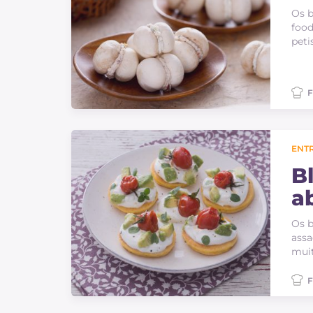
Os b
food
peti
F
ENT
B
a
a
Os b
assa
muit
F