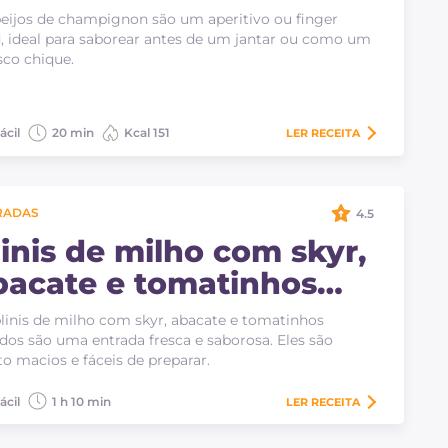
eijos de champignon são um aperitivo ou finger
, ideal para saborear antes de um jantar ou como um
sco chique.
ácil
20 min
Kcal 151
LER
RECEITA
RADAS
4.5
linis de milho com skyr,
bacate e tomatinhos
ssados
linis de milho com skyr, abacate e tomatinhos
dos são uma entrada fresca e saborosa. Eles são
o macios e fáceis de preparar.
ácil
1 h 10 min
LER
RECEITA