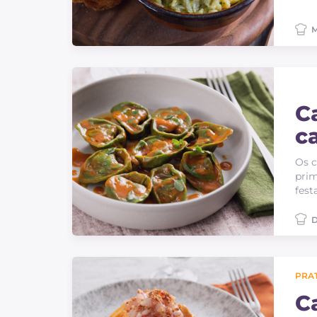
M
C
c
Os c
prim
fest
D
PRAT
C