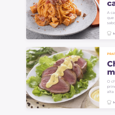
c
A ca
que 
sabo
M
PRAT
C
m
O ch
prin
alta
M