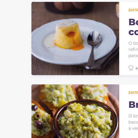
ENT
B
c
O bo
refi
para
M
ENT
B
O br
baca
à ve