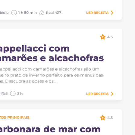
édio
1 h 50 min
Kcal 427
LER
RECEITA
4.3
appellacci com
amarões e alcachofras
appellacci com camarões e alcachofras são um
eiro prato de inverno perfeito para os menus das
as. Descubra as doses e os…
ifícil
2 h
LER
RECEITA
OS PRINCIPAIS
4.3
arbonara de mar com