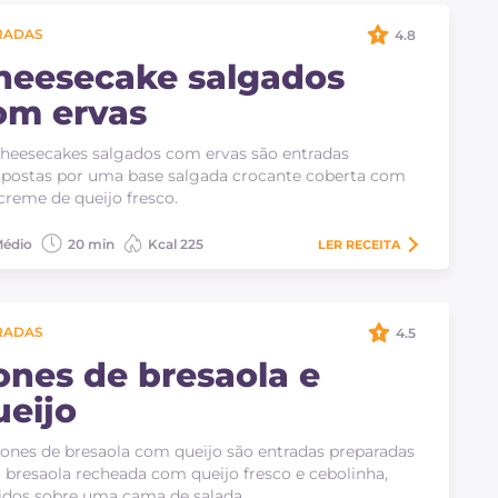
RADAS
4.8
heesecake salgados
om ervas
heesecakes salgados com ervas são entradas
postas por uma base salgada crocante coberta com
reme de queijo fresco.
édio
20 min
Kcal 225
LER
RECEITA
RADAS
4.5
ones de bresaola e
ueijo
ones de bresaola com queijo são entradas preparadas
bresaola recheada com queijo fresco e cebolinha,
idos sobre uma cama de salada