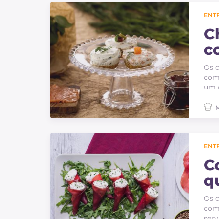
ENT
C
c
Os c
com
um c
M
ENT
C
q
Os c
com 
serv