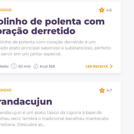
RADAS
4.6
olinho de polenta com
oração derretido
linho de polenta com coração derretido é um
nado prato principal saboroso e substancioso, perfeito
 servir em um jantar especial.
édio
50 min
Kcal 358
LER
RECEITA
RADAS
4.7
randacujun
andacujun é um prato típico da Ligúria à base de
lhau seco: lembra o tradicional bacalhau mantecato
neziana. Descubra as…