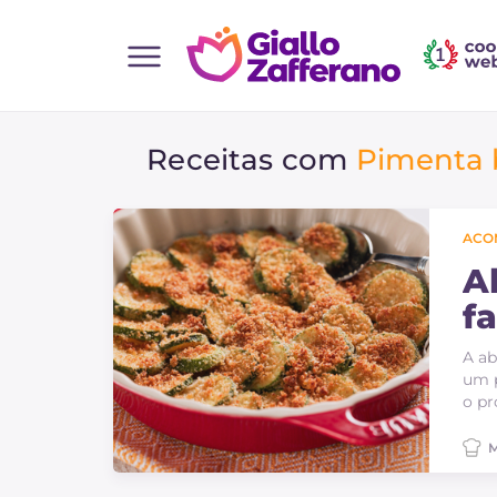
Home
Receitas com
Pimenta 
Todas as receitas
Entradas
Saladas
ACO
Pratos principais
A
f
Pão
P
Bebidas e refrescos
A ab
um p
Sobremesas
o pr
Acompanhamentos
M
Pizzas e focaccia