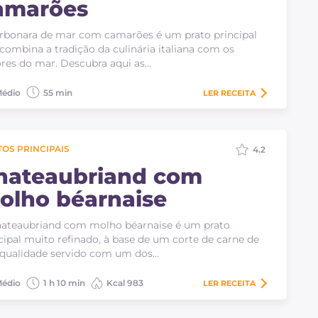
amarões
rbonara de mar com camarões é um prato principal
combina a tradição da culinária italiana com os
res do mar. Descubra aqui as…
édio
55 min
LER
RECEITA
OS PRINCIPAIS
4.2
hateaubriand com
olho béarnaise
ateaubriand com molho béarnaise é um prato
cipal muito refinado, à base de um corte de carne de
 qualidade servido com um dos…
édio
1 h 10 min
Kcal 983
LER
RECEITA