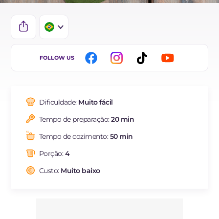
IT
FOLLOW US
EN
DE
Dificuldade:
Muito fácil
FR
Tempo de preparação:
20 min
ES
Tempo de cozimento:
50 min
NL
Porção:
4
Custo:
Muito baixo