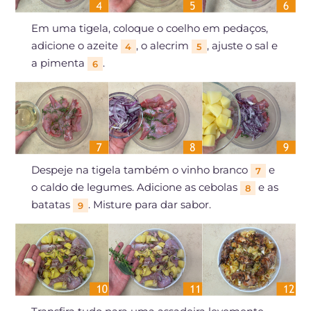
Em uma tigela, coloque o coelho em pedaços,
adicione o azeite
, o alecrim
, ajuste o sal e
4
5
a pimenta
.
6
Despeje na tigela também o vinho branco
e
7
o caldo de legumes. Adicione as cebolas
e as
8
batatas
. Misture para dar sabor.
9