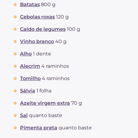
Batatas
800 g
Cebolas roxas
120 g
Caldo de legumes
100 g
Vinho branco
40 g
Alho
1 dente
Alecrim
4 raminhos
Tomilho
4 raminhos
Sálvia
1 folha
Azeite virgem extra
70 g
Sal
quanto baste
Pimenta preta
quanto baste