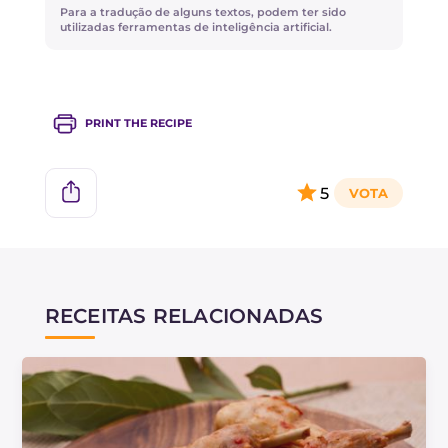
Além disso, você pode dar mais complexidade
Para a tradução de alguns textos, podem ter sido
ao prato adicionando suco de frutas cítricas
utilizadas ferramentas de inteligência artificial.
como laranja ou limão.
PRINT THE RECIPE
5
RECEITAS RELACIONADAS