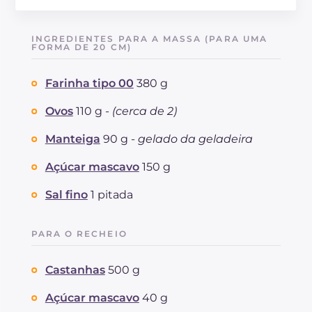
Energía
Kcal
572
Carboidratos
g
91.1
INGREDIENTES PARA A MASSA (PARA UMA
dos quais açúcares
FORMA DE 20 CM)
g
43.4
Proteína
g
9.8
Farinha tipo 00
380 g
Gorduras
g
18.7
das quais gorduras saturadas
g
10.12
Ovos
110 g -
(cerca de 2)
Fibra
g
6.8
Colesterol
Manteiga
90 g -
gelado da geladeira
mg
83
Sódio
mg
450
Açúcar mascavo
150 g
Sal fino
1 pitada
PARA O RECHEIO
Castanhas
500 g
Açúcar mascavo
40 g