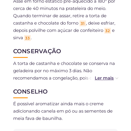
Asse em forno estático pré-aquecido a 180° por
cerca de 40 minutos na prateleira do meio.
Quando terminar de assar, retire a torta de
castanha e chocolate do forno
, deixe esfriar,
31
depois polvilhe com açúcar de confeiteiro
e
32
sirva
.
33
CONSERVAÇÃO
A torta de castanha e chocolate se conserva na
geladeira por no máximo 3 dias. Não
recomendamos a congelação, pois o recheio
pode umedecer excessivamente a massa.
CONSELHO
É possível aromatizar ainda mais o creme
adicionando canela em pó ou as sementes de
meia fava de baunilha.