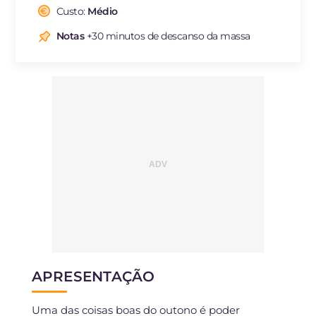
Fibra
g
6.8
Custo:
Médio
Colesterol
mg
83
Notas
+30 minutos de descanso da massa
Sódio
mg
450
APRESENTAÇÃO
Uma das coisas boas do outono é poder