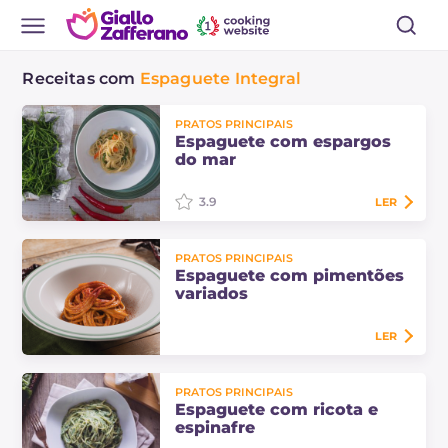
Receitas com
Espaguete Integral
PRATOS PRINCIPAIS
Espaguete com espargos
do mar
3.9
LER
O espaguete com espargos do mar
PRATOS PRINCIPAIS
é uma bela novidade para quem
Espaguete com pimentões
nunca provou a salicórnia! Um
variados
primeiro prato fácil, rápido e
saboroso!
LER
Descubra o espaguete com
PRATOS PRINCIPAIS
pimentões variados: um prato de
Espaguete com ricota e
massa cremoso com friggitelli,
espinafre
jalapeño e pimentões cruschi. Uma