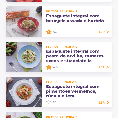
O espaguete integral com
PRATOS PRINCIPAIS
alcachofras e migalhas de pão é um
Espaguete integral com
prato principal preparado com
berinjela assada e hortelã
alcachofras salteadas na frigideira
com azeitonas e…
4.7
LER
O espaguete integral com berinjela
PRATOS PRINCIPAIS
assada e hortelã é um excelente
Espaguete integral com
prato principal vegetariano que
pesto de ervilha, tomates
combina sabor e leveza!
secos e stracciatella
4.5
LER
O espaguete integral com pesto de
PRATOS PRINCIPAIS
ervilha, tomates secos e stracciatella
Espaguete integral com
é um delicado prato principal
pimentões vermelhos,
vegetariano para saborear na
rúcula e feta
primavera!
4.1
LER
O espaguete integral com
PRATOS PRINCIPAIS