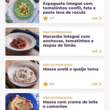
pimentões vermelhos, rúcula e feta
Espaguete integral com
é um prato de massa fresco, ideal
tomatinhos confit, feta e
também como marmita para levar
pesto leve de rúcula
para a praia!
4.7
LER
O espaguete integral com
PRATOS PRINCIPAIS
tomatinhos confit, feta e pesto leve
Macarrão integral com
de rúcula é um delicioso prato
anchovas, tomatinhos e
principal adequado para a estação
raspas de limão
quente!
LER
Descubra como preparar macarrão
PRATOS PRINCIPAIS
integral com anchovas, tomatinhos
Massa avelã e queijo toma
e raspas de limão: uma receita
simples, equilibrada e perfumada
para um…
4.9
LER
A massa avelã e queijo toma é um
PRATOS PRINCIPAIS
prato principal rústico e cremoso
Massa com creme de leite
temperado com fondue de queijo,
e camarões
frutas secas crocantes e sálvia frita!