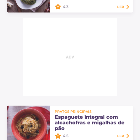
receita fácil e…
4.3
LER
De uma combinação entre as mais
clássicas, ricota e espinafre, nasce
este delicado, cremoso e
saborosíssimo prato principal: o
espaguete com…
PRATOS PRINCIPAIS
Espaguete integral com
alcachofras e migalhas de
pão
4.5
LER