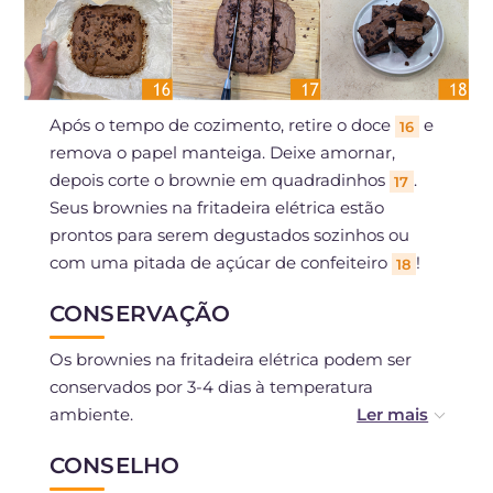
Após o tempo de cozimento, retire o doce
e
16
remova o papel manteiga. Deixe amornar,
depois corte o brownie em quadradinhos
.
17
Seus brownies na fritadeira elétrica estão
prontos para serem degustados sozinhos ou
com uma pitada de açúcar de confeiteiro
!
18
CONSERVAÇÃO
Os brownies na fritadeira elétrica podem ser
conservados por 3-4 dias à temperatura
ambiente.
CONSELHO
Você pode congelá-los após o cozimento.