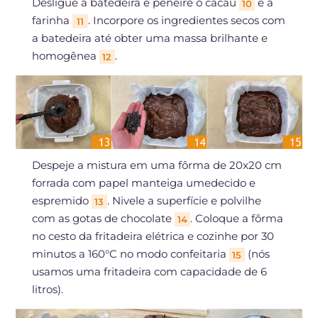
Desligue a batedeira e peneire o cacau
e a
10
farinha
. Incorpore os ingredientes secos com
11
a batedeira até obter uma massa brilhante e
homogênea
.
12
Despeje a mistura em uma fôrma de 20x20 cm
forrada com papel manteiga umedecido e
espremido
. Nivele a superfície e polvilhe
13
com as gotas de chocolate
. Coloque a fôrma
14
no cesto da fritadeira elétrica e cozinhe por 30
minutos a 160°C no modo confeitaria
(nós
15
usamos uma fritadeira com capacidade de 6
litros).