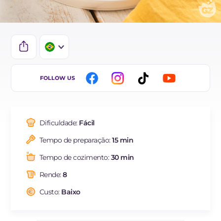
IT
FOLLOW US
EN
ES
Dificuldade:
Fácil
FR
Tempo de preparação:
15 min
DE
Tempo de cozimento:
30 min
NL
Rende:
8
Custo:
Baixo