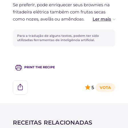
Se preferir, pode enriquecer seus brownies na
fritadeira elétrica também com frutas secas
como nozes, avelãs ou amêndoas.
Está procurando outra alternativa à cocção no
Para a tradução de alguns textos, podem ter sido
forno? Experimente nossa receita de
Brownies
utilizadas ferramentas de inteligência artificial.
de micro-ondas
!
PRINT THE RECIPE
5
RECEITAS RELACIONADAS