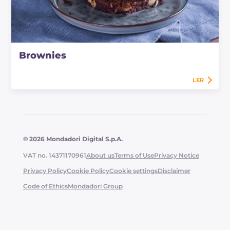
Brownies
LER
© 2026 Mondadori Digital S.p.A.
VAT no. 14371170961
About us
Terms of Use
Privacy Notice
Privacy Policy
Cookie Policy
Cookie settings
Disclaimer
Code of Ethics
Mondadori Group