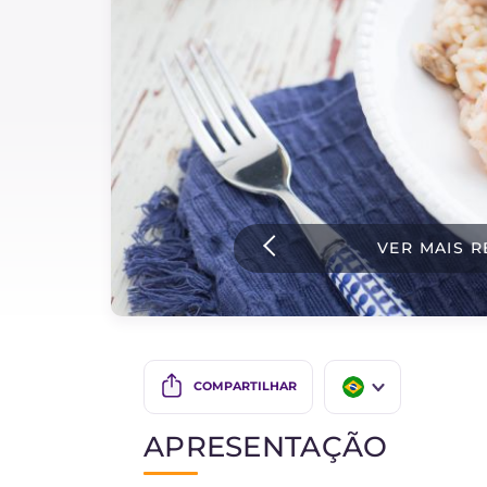
Bolos e panificacao
Molhos
Ultimas receitas
IT Website
VER MAIS R
Facebook
Instagram
TikTok
YouTube
COMPARTILHAR
IT
APRESENTAÇÃO
EN