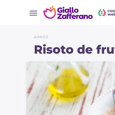
Home
Todas as receitas
ARROZ
Entradas
Risoto de fr
Saladas
Pratos principais
Pão
Bebidas e refrescos
Sobremesas
Acompanhamentos
Pizzas e focaccia