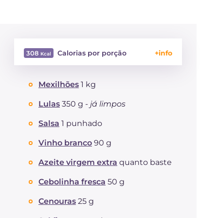
Calorias por porção
308
Energía
Kcal
308
Mexilhões
1 kg
Carboidratos
g
40.2
dos quais açúcares
g
3.5
Lulas
350 g -
já limpos
Proteína
g
22.7
Gorduras
Salsa
1 punhado
g
5.3
das quais gorduras
g
1.12
saturadas
Vinho branco
90 g
Fibra
g
1.2
Azeite virgem extra
quanto baste
Colesterol
mg
152
Sódio
mg
596
Cebolinha fresca
50 g
Cenouras
25 g