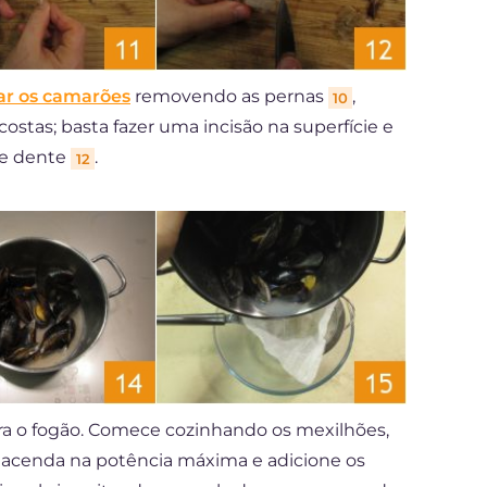
r os camarões
removendo as pernas
,
10
 costas; basta fazer uma incisão na superfície e
de dente
.
12
ra o fogão. Comece cozinhando os mexilhões,
 acenda na potência máxima e adicione os