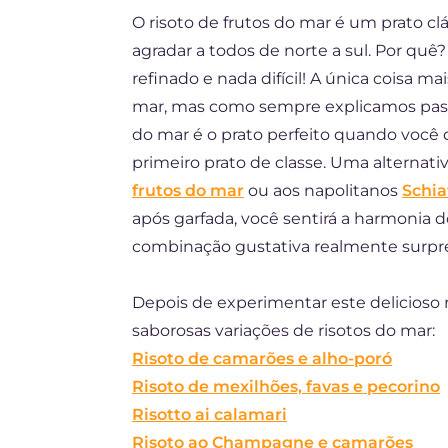
O risoto de frutos do mar é um prato clá
ES
agradar a todos de norte a sul. Por qu
DE
refinado e nada difícil! A única coisa m
FR
mar, mas como sempre explicamos passo
do mar é o prato perfeito quando você
NL
primeiro prato de classe. Uma alternativ
frutos do mar
ou aos napolitanos
Schia
após garfada, você sentirá a harmonia
combinação gustativa realmente surpr
Depois de experimentar este delicioso ri
saborosas variações de risotos do mar:
Risoto de camarões e alho-poró
Risoto de mexilhões, favas e pecorino
Risotto ai calamari
Risoto ao Champagne e camarões