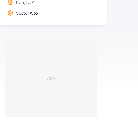
saturadas
Porção:
4
Fibra
g
1.2
Custo:
Alto
Colesterol
mg
152
Sódio
mg
596