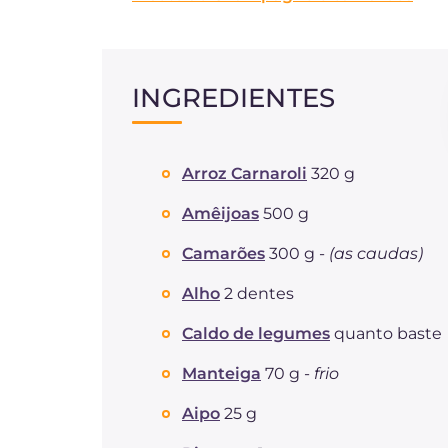
INGREDIENTES
Arroz Carnaroli
320 g
Amêijoas
500 g
Camarões
300 g -
(as caudas)
Alho
2 dentes
Caldo de legumes
quanto baste
Manteiga
70 g -
frio
Aipo
25 g