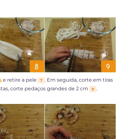
s
e retire a pele
. Em seguida, corte em tiras
7
stas, corte pedaços grandes de 2 cm
.
9