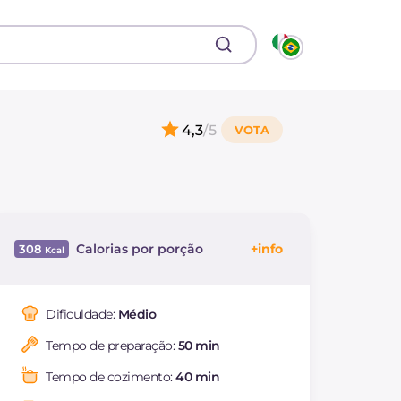
4,3
/5
Calorias por porção
308
Energía
Kcal
308
Carboidratos
g
40.2
Dificuldade:
Médio
dos quais açúcares
g
3.5
Tempo de preparação:
50 min
Proteína
g
22.7
Gorduras
g
5.3
Tempo de cozimento:
40 min
das quais gorduras
g
1.12