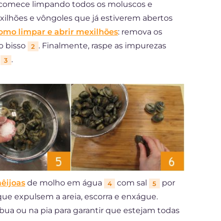
r, comece limpando todos os moluscos e
xilhões e vôngoles que já estiverem abertos
omo limpar e abrir mexilhões
: remova os
o bisso
. Finalmente, raspe as impurezas
2
m
.
3
êijoas
de molho em água
com sal
por
4
5
ue expulsem a areia, escorra e enxágue.
ua ou na pia para garantir que estejam todas