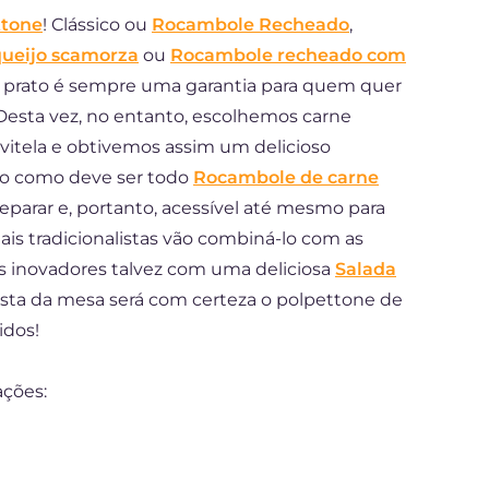
ttone
! Clássico ou
Rocambole Recheado
,
queijo scamorza
ou
Rocambole recheado com
o prato é sempre uma garantia para quem quer
 Desta vez, no entanto, escolhemos carne
 vitela e obtivemos assim um delicioso
to como deve ser todo
Rocambole de carne
reparar e, portanto, acessível até mesmo para
is tradicionalistas vão combiná-lo com as
is inovadores talvez com uma deliciosa
Salada
ista da mesa será com certeza o polpettone de
idos!
ações: