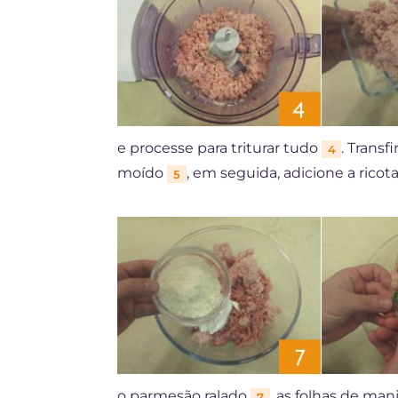
e processe para triturar tudo
. Transf
4
moído
, em seguida, adicione a rico
5
o parmesão ralado
, as folhas de ma
7