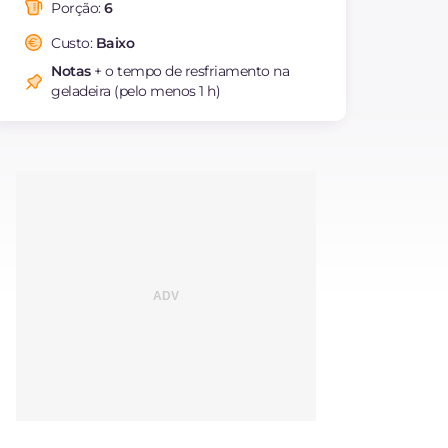
saturadas
Porção:
6
Fibra
g
0.6
Custo:
Baixo
Colesterol
mg
203
Notas
+ o tempo de resfriamento na
Sódio
mg
896
geladeira (pelo menos 1 h)