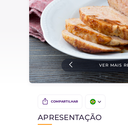
Bolos e panificacao
Molhos
Ultimas receitas
IT Website
VER MAIS R
Facebook
Instagram
TikTok
YouTube
COMPARTILHAR
IT
APRESENTAÇÃO
EN