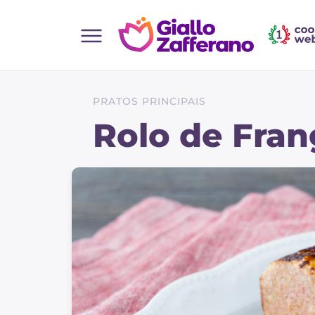
Home
Todas as receitas
PRATOS PRINCIPAIS
Entradas
Rolo de Fra
Saladas
Pratos principais
Pão
Bebidas e refrescos
Sobremesas
Acompanhamentos
Pizzas e focaccia