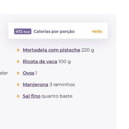
Calorias por porção
472
Energía
Kcal
472
Mortadela com pistache
220 g
Carboidratos
g
11.2
dos quais açúcares
g
2.4
Ricota de vaca
100 g
Proteína
g
44.7
Gorduras
alar
Ovos
1
g
27.6
das quais gorduras
g
11.52
saturadas
Manjerona
3 raminhos
Fibra
g
0.6
Sal fino
quanto baste
Colesterol
mg
203
Sódio
mg
896