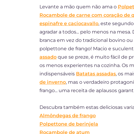
Levante a mão quem não ama o
Polpe
ES
Rocambole de carne com coração de 
FR
espinafre e caciocavallo
, este segund
DE
agradar a todos... pelo menos na mesa.
branca em vez do tradicional bovino ou
NL
polpettone de frango! Macio e suculen
assado
que se preze, é muito fácil de p
os menos experientes na cozinha. Os ma
indispensáveis
Batatas assadas
, os ma
de inverno
, mas o verdadeiro protagon
frango... uma receita de aplausos garant
Descubra também estas deliciosas vari
Almôndegas de frango
Polpettone de berinjela
Rocambole de atum