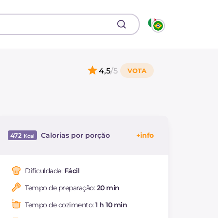
4,5
/5
Calorias por porção
472
Energía
Kcal
472
Carboidratos
g
11.2
Dificuldade:
Fácil
dos quais açúcares
g
2.4
Tempo de preparação:
20 min
Proteína
g
44.7
Gorduras
g
27.6
Tempo de cozimento:
1 h 10 min
das quais gorduras
g
11.52