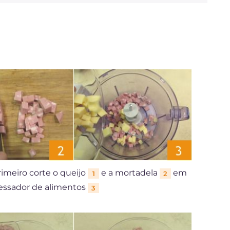
rimeiro corte o queijo
e a mortadela
em
1
2
cessador de alimentos
3