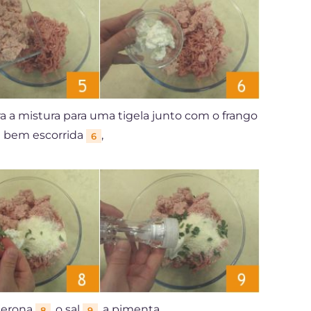
ira a mistura para uma tigela junto com o frango
ta bem escorrida
,
6
njerona
, o sal
, a pimenta
8
9