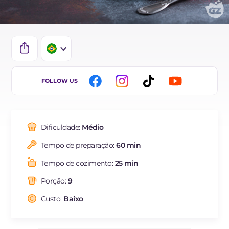
IT
FOLLOW US
EN
DE
Dificuldade:
Médio
FR
Tempo de preparação:
60 min
ES
Tempo de cozimento:
25 min
NL
Porção:
9
Custo:
Baixo