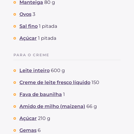
Manteiga
80 g
Ovos
3
Sal fino
1 pitada
Açúcar
1 pitada
PARA O CREME
Leite inteiro
600 g
Creme de leite fresco líquido
150
Fava de baunilha
1
Amido de milho (maizena)
66 g
Açúcar
210 g
Gemas
6