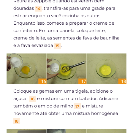
Retire as zeppole quando estiverem bem
douradas
, transfira-as para uma grade para
14
esfriar enquanto você cozinha as outras.
Enquanto isso, comece a preparar o creme de
confeiteiro. Em uma panela, coloque leite,
creme de leite, as sementes da fava de baunilha
e a fava esvaziada
.
15
Coloque as gemas em uma tigela, adicione o
açúcar
e misture com um batedor. Adicione
16
também o amido de milho
e misture
17
novamente até obter uma mistura homogênea
.
18