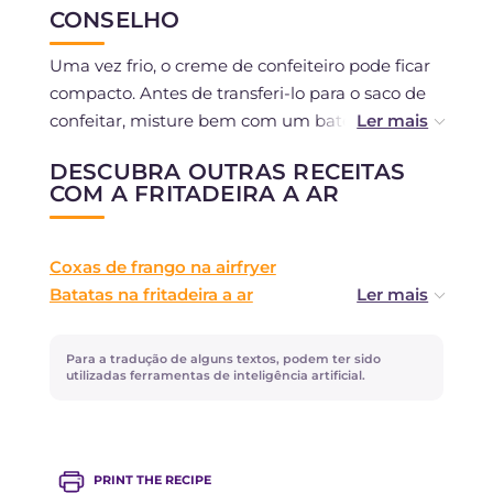
CONSELHO
por 3-4 dias em um recipiente hermético, ou
congelá-las.
Uma vez frio, o creme de confeiteiro pode ficar
compacto. Antes de transferi-lo para o saco de
Você pode conservar o creme na geladeira por 3
confeitar, misture bem com um batedor.
dias.
DESCUBRA OUTRAS RECEITAS
Se preferir, você pode aromatizar o creme com
COM A FRITADEIRA A AR
raspas de limão ou laranja.
Para o número de zeppole a serem cozidas,
Coxas de frango na airfryer
ajuste-se de acordo com o tamanho da sua
Batatas na fritadeira a ar
cesta, é importante que estejam bem
Alici in friggitrice ad aria
espaçadas.
Ovos cozidos na air fryer
Para a tradução de alguns textos, podem ter sido
Asas de frango na fritadeira elétrica
utilizadas ferramentas de inteligência artificial.
PRINT THE RECIPE