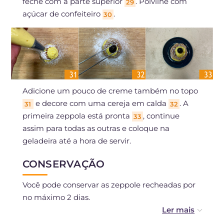
feche com a parte superior
. Polvilhe com
29
açúcar de confeiteiro
.
30
Adicione um pouco de creme também no topo
e decore com uma cereja em calda
. A
31
32
primeira zeppola está pronta
, continue
33
assim para todas as outras e coloque na
geladeira até a hora de servir.
CONSERVAÇÃO
Você pode conservar as zeppole recheadas por
no máximo 2 dias.
Você pode conservar as zeppole não recheadas