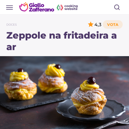
4,3
DOCES
Zeppole na fritadeira a
ar