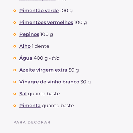
Pimentão verde
100 g
Pimentões vermelhos
100 g
Pepinos
100 g
Alho
1 dente
Água
400 g -
fria
Azeite virgem extra
50 g
Vinagre de vinho branco
30 g
Sal
quanto baste
Pimenta
quanto baste
PARA DECORAR