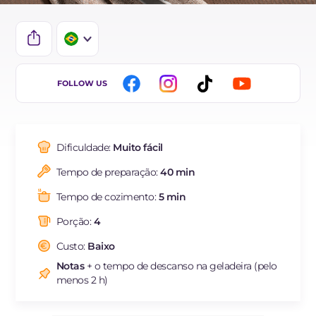
IT
FOLLOW US
EN
ES
Dificuldade:
Muito fácil
DE
Tempo de preparação:
40 min
FR
Tempo de cozimento:
5 min
NL
Porção:
4
Custo:
Baixo
Notas
+ o tempo de descanso na geladeira (pelo
menos 2 h)