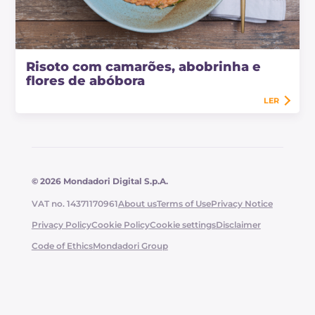
Risoto com camarões, abobrinha e
flores de abóbora
LER
© 2026 Mondadori Digital S.p.A.
VAT no. 14371170961
About us
Terms of Use
Privacy Notice
Privacy Policy
Cookie Policy
Cookie settings
Disclaimer
Code of Ethics
Mondadori Group