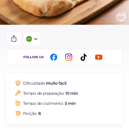
IT
FOLLOW US
EN
DE
Dificuldade:
Muito fácil
ES
Tempo de preparação:
10 min
FR
Tempo de cozimento:
5 min
NL
Porção:
8