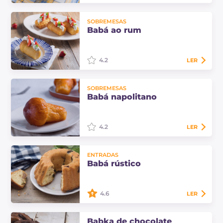
Os arancini de carnaval são
SOBREMESAS
docinhos típicos da tradição
Babá ao rum
culinária das Marcas, aromatizados
com a casca de laranja de onde
tiram o nome.
4.2
LER
O baba ao rum é uma típica
SOBREMESAS
sobremesa napolitana com massa
Babá napolitano
macia e esponjosa, embebida em
uma calda aromática de licor! Aqui
está a receita…
4.2
LER
Descubra como preparar o
ENTRADAS
verdadeiro babá napolitano em
Babá rústico
casa com a receita do histórico Caffè
Gambrinus, todos os truques para
uma massa e uma…
4.6
LER
O babá rústico com linguiça e
Babka de chocolate