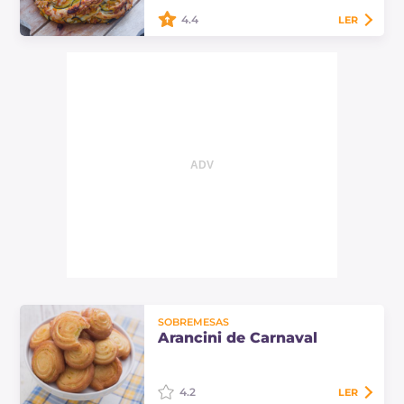
linguiça e queijo caciocavallo!
4.4
LER
A angelica com abobrinha é um
fermentado muito saboroso e com
uma forma original, perfeito para
colocar no centro da mesa para o
aperitivo!
SOBREMESAS
Arancini de Carnaval
4.2
LER