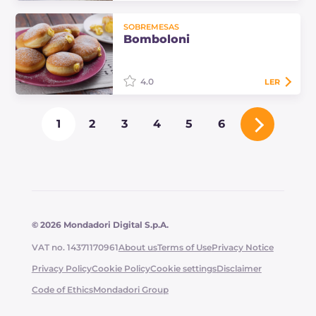
As bombinhas de pizza com
SOBREMESAS
berinjela são pacotinhos
Bomboloni
preparados com a mesma massa da
pizza, recheados com berinjela,
perfeitos para o aperitivo,…
4.0
LER
Os bomboloni são deliciosas
1
2
3
4
5
6
iguarias fritas, feitas com uma
massa fermentada e recheadas
com creme ou geleia. Descubra a
receita para fazê-los…
© 2026 Mondadori Digital S.p.A.
VAT no. 14371170961
About us
Terms of Use
Privacy Notice
Privacy Policy
Cookie Policy
Cookie settings
Disclaimer
Code of Ethics
Mondadori Group