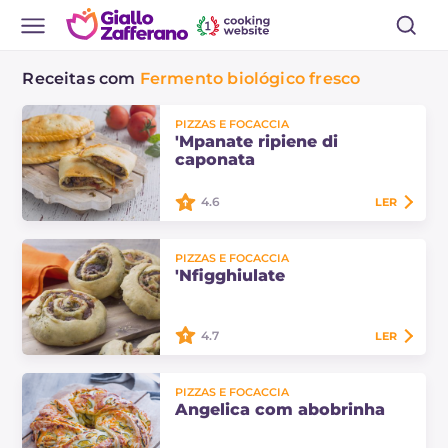
Receitas com
Fermento biológico fresco
PIZZAS E FOCACCIA
'Mpanate ripiene di
caponata
4.6
LER
As 'mpanate ripiene di caponata
PIZZAS E FOCACCIA
são uma das muitas variações desta
'Nfigghiulate
famosa massa siciliana, calzones
riquíssimos para assar no forno!
4.7
LER
As 'nfigghiulate são uma
PIZZAS E FOCACCIA
especialidade da região de
Angelica com abobrinha
Siracusa, feitas com uma massa
fermentada recheada com hortelã,