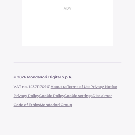
© 2026 Mondadori Digital S.p.A.
VAT no. 14371170961
About us
Terms of Use
Privacy Notice
Privacy Policy
Cookie Policy
Cookie settings
Disclaimer
Code of Ethics
Mondadori Group