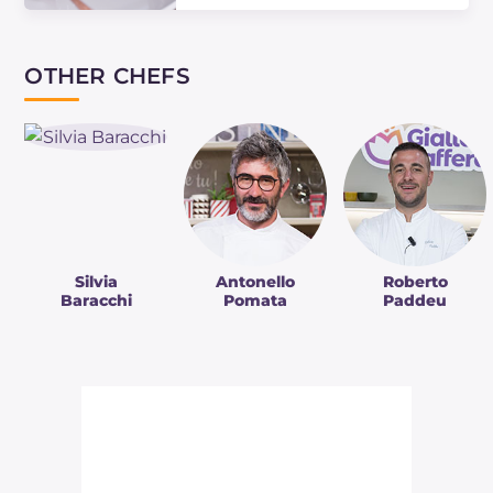
O bolinho de chocolate com
coração cremoso é uma sobremesa
OTHER CHEFS
fácil e rápida que esconde um
coração macio, quente e
envolvente... descubra as…
Silvia
Antonello
Roberto
Baracchi
Pomata
Paddeu