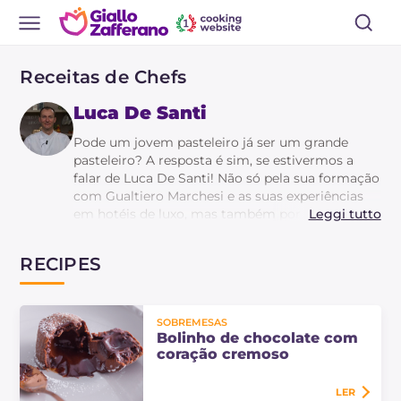
Receitas de Chefs
Luca De Santi
Pode um jovem pasteleiro já ser um grande
pasteleiro? A resposta é sim, se estivermos a
falar de Luca De Santi! Não só pela sua formação
com Gualtiero Marchesi e as suas experiências
em hotéis de luxo, mas também por se tornar a
Leggi tutto
assinatura do menu de sobremesas na Enoteca
Pinchiorri em Florença, onde trabalhou como
RECIPES
chefe de pastelaria durante cinco anos, pelas
suas contribuições doces no Peck e pela
colaboração com Cesare Battisti no Ratanà em
Milão. Tudo isto antes de se dedicar à formação
SOBREMESAS
Bolinho de chocolate com
e consultoria, devido ao seu reconhecimento
coração cremoso
elevado profissionalismo e meticulosidade não
só como pasteleiro, mas também como chef.
LER